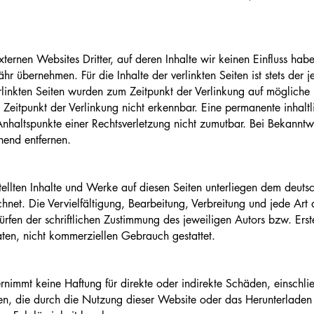
ternen Websites Dritter, auf deren Inhalte wir keinen Einfluss hab
 übernehmen. Für die Inhalte der verlinkten Seiten ist stets der j
erlinkten Seiten wurden zum Zeitpunkt der Verlinkung auf mögliche 
Zeitpunkt der Verlinkung nicht erkennbar. Eine permanente inhaltli
Anhaltspunkte einer Rechtsverletzung nicht zumutbar. Bei Bekannt
hend entfernen.
stellten Inhalte und Werke auf diesen Seiten unterliegen dem deuts
ichnet. Die Vervielfältigung, Bearbeitung, Verbreitung und jede Ar
rfen der schriftlichen Zustimmung des jeweiligen Autors bzw. Ers
vaten, nicht kommerziellen Gebrauch gestattet.
mmt keine Haftung für direkte oder indirekte Schäden, einschli
en, die durch die Nutzung dieser Website oder das Herunterladen 