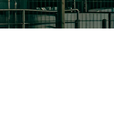
GIEßEN
ERLANGEN