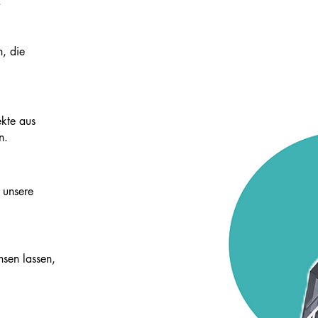
.
n, die
kte aus
n.
 unsere
hsen lassen,