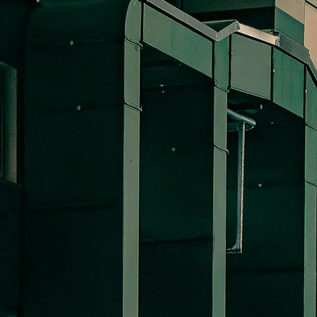
N,
.
ent