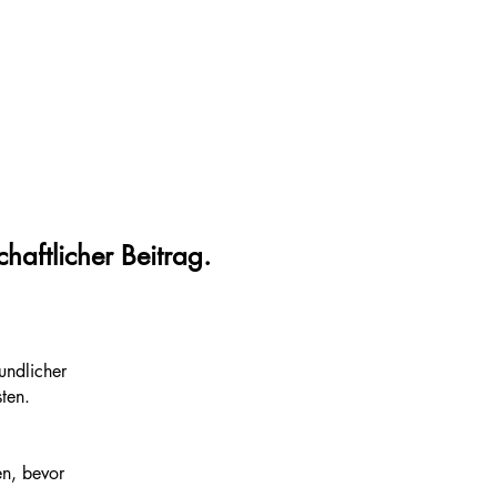
haftlicher Beitrag.
undlicher
en.​
en, bevor